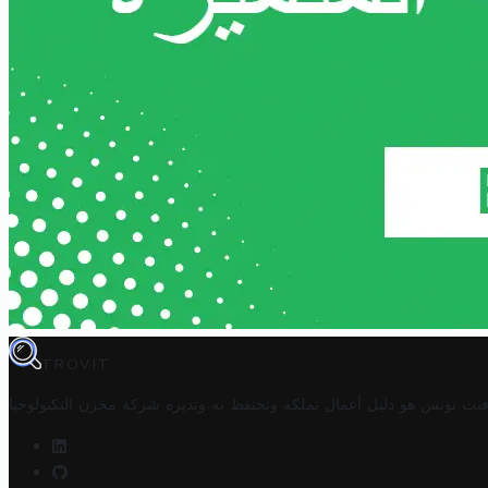
TROVIT
فيت تونس هو دليل أعمال تملكه وتحتفظ به وتديره
شركة مخزن التكنولوجيا