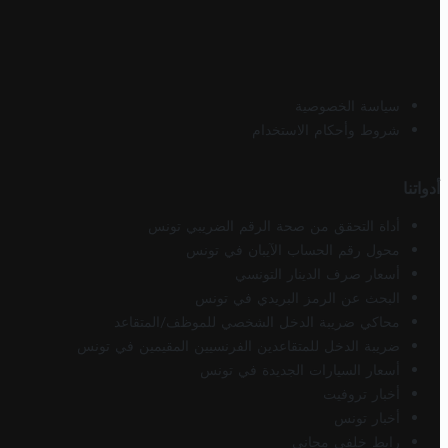
سياسة الخصوصية
شروط وأحكام الاستخدام
أدواتنا
أداة التحقق من صحة الرقم الضريبي تونس
محول رقم الحساب الآيبان في تونس
أسعار صرف الدينار التونسي
البحث عن الرمز البريدي في تونس
محاكي ضريبة الدخل الشخصي للموظف/المتقاعد
ضريبة الدخل للمتقاعدين الفرنسيين المقيمين في تونس
أسعار السيارات الجديدة في تونس
أخبار تروفيت
أخبار تونس
رابط خلفي مجاني