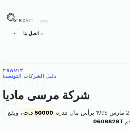
TROVIT
اتصل بنا
TROVIT
دليل الشركات التونسية
شركة مرسى ماديا
50000 د.ت
، ويقع
قم
0609829T
.