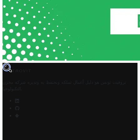
TROVIT
تروفيت تونس هو دليل أعمال تملكه وتحتفظ به وتديره
شركة مخزن
.
التكنولوجيا