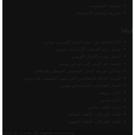
سياسة الخصوصية
شروط وأحكام الاستخدام
أدواتنا
أداة التحقق من صحة الرقم الضريبي تونس
محول رقم الحساب الآيبان في تونس
أسعار صرف الدينار التونسي
البحث عن الرمز البريدي في تونس
محاكي ضريبة الدخل الشخصي للموظف/المتقاعد
ضريبة الدخل للمتقاعدين الفرنسيين المقيمين في تونس
أسعار السيارات الجديدة في تونس
أخبار تروفيت
أخبار تونس
رابط خلفي مجاني
قائمة الشركات الأهلية المحلية
قائمة الشركات الأهلية الجهوية
2025 © Trovit. All Rights Reserved.