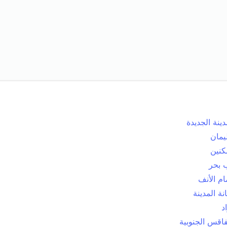
دينة الجديدة
يمان
كنين
 بحر
م الأنف
انة المدينة
د
قس الجنوبية