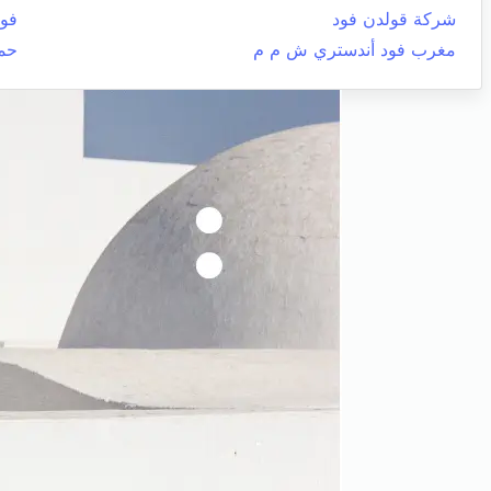
شركة قولدن فود
فوش
مغرب فود أندستري ش م م
حم