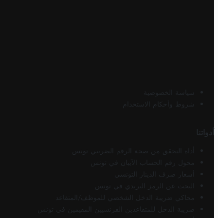
سياسة الخصوصية
شروط وأحكام الاستخدام
أدواتنا
أداة التحقق من صحة الرقم الضريبي تونس
محول رقم الحساب الآيبان في تونس
أسعار صرف الدينار التونسي
البحث عن الرمز البريدي في تونس
محاكي ضريبة الدخل الشخصي للموظف/المتقاعد
ضريبة الدخل للمتقاعدين الفرنسيين المقيمين في تونس