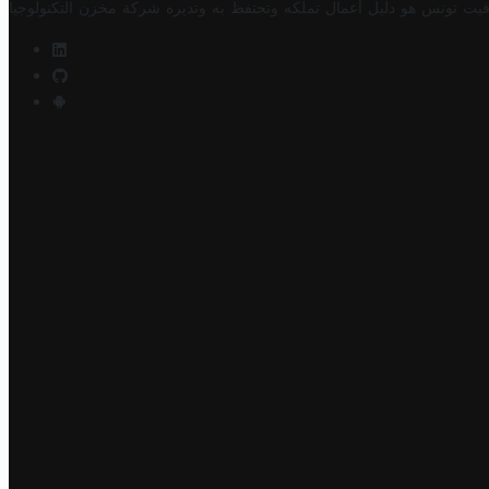
فيت تونس هو دليل أعمال تملكه وتحتفظ به وتديره
شركة مخزن التكنولوجيا