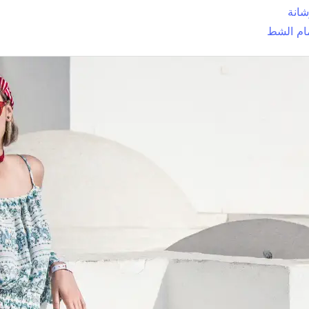
انة
ام الشط