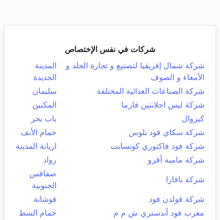
شركات في نفس الإختصاص
شركة شمال إفريقيا لتصنيع و تجارة الجلد و
المدينة
الأمعاء و الصوف
الجديدة
شركة الصناعات الغذائية المختلفة
سليمان
شركة ليس اجلانتين فارما
المكنين
كيروال
باب بحر
شركة سكاي فود بلوس
حمام الأنف
شركة فود فاكتوري كونسابت
اريانة المدينة
شركة مامية أقرو
رواد
صفاقس
شركة نافارا
الجنوبية
شركة قولدن فود
فوشانة
مغرب فود أندستري ش م م
حمام الشط