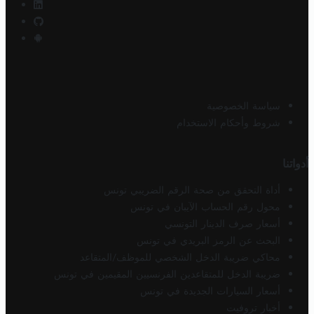
سياسة الخصوصية
شروط وأحكام الاستخدام
أدواتنا
أداة التحقق من صحة الرقم الضريبي تونس
محول رقم الحساب الآيبان في تونس
أسعار صرف الدينار التونسي
البحث عن الرمز البريدي في تونس
محاكي ضريبة الدخل الشخصي للموظف/المتقاعد
ضريبة الدخل للمتقاعدين الفرنسيين المقيمين في تونس
أسعار السيارات الجديدة في تونس
أخبار تروفيت