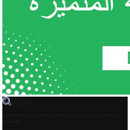
TROVIT
تروفيت تونس هو دليل أعمال تملكه وتحتفظ به وتديره
شركة مخزن
.
التكنولوجيا