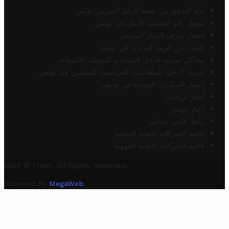
أداة التحقق من صحة الرقم الضريبي تونس
محول رقم الحساب الآيبان في تونس
أسعار صرف الدينار التونسي
البحث عن الرمز البريدي في تونس
محاكي ضريبة الدخل الشخصي للموظف/المتقاعد
ضريبة الدخل للمتقاعدين الفرنسيين المقيمين في تونس
أسعار السيارات الجديدة في تونس
أخبار تروفيت
أخبار تونس
رابط خلفي مجاني
قائمة الشركات الأهلية المحلية
قائمة الشركات الأهلية الجهوية
2025 © Trovit. All Rights Reserved.
Powered By
MegaWeb
.