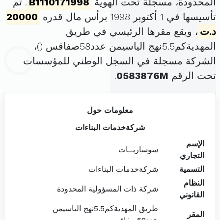
المحدودة، مسجلة تحت الهوية
B1110171998
. تم
تأسيسها في 1 أكتوبر 1998 برأس مال قدره
20000
د.ت
، ويقع مقرها الرئيسي في طريق
المهديةكم5.5نهج الياسيمن عدد58صفاقس (
)،
الشركة مسجلة في السجل الوطني للمؤسسات
تحت الرقم
0583876M
.
معلومات حول
شركةخدمات البناءات
الإسم
سوساربــات
التجاري
التسمية
شركةخدمات البناءات
النظام
شركة ذات المسؤولية المحدودة
القانوني
طريق المهديةكم5.5نهج الياسيمن
المقر