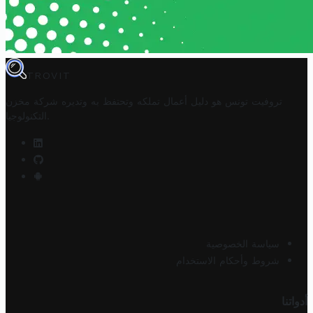
TROVIT
تروفيت تونس هو دليل أعمال تملكه وتحتفظ به وتديره
شركة مخزن
.
التكنولوجيا
سياسة الخصوصية
شروط وأحكام الاستخدام
أدواتنا