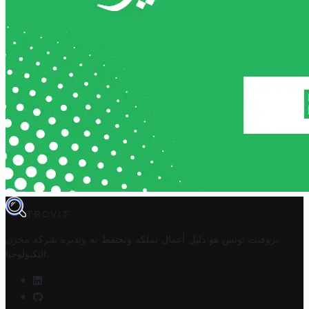
TROVIT
تروفيت تونس هو دليل أعمال تملكه وتحتفظ به وتديره
شركة مخزن
.
التكنولوجيا