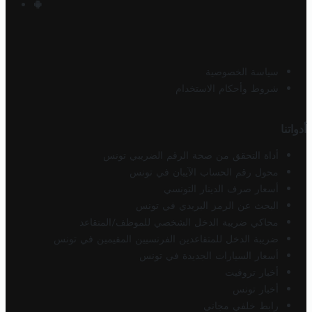
سياسة الخصوصية
شروط وأحكام الاستخدام
أدواتنا
أداة التحقق من صحة الرقم الضريبي تونس
محول رقم الحساب الآيبان في تونس
أسعار صرف الدينار التونسي
البحث عن الرمز البريدي في تونس
محاكي ضريبة الدخل الشخصي للموظف/المتقاعد
ضريبة الدخل للمتقاعدين الفرنسيين المقيمين في تونس
أسعار السيارات الجديدة في تونس
أخبار تروفيت
أخبار تونس
رابط خلفي مجاني