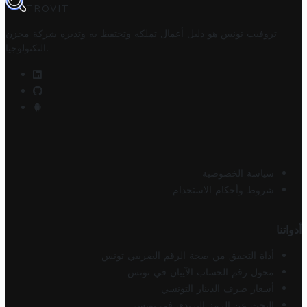
TROVIT
تروفيت تونس هو دليل أعمال تملكه وتحتفظ به وتديره
شركة مخزن
.
التكنولوجيا
سياسة الخصوصية
شروط وأحكام الاستخدام
أدواتنا
أداة التحقق من صحة الرقم الضريبي تونس
محول رقم الحساب الآيبان في تونس
أسعار صرف الدينار التونسي
البحث عن الرمز البريدي في تونس