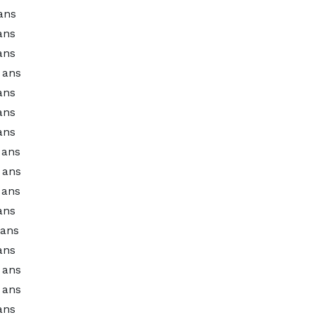
ans
ans
ans
 ans
ans
ans
ans
 ans
 ans
 ans
ans
 ans
ans
 ans
 ans
ans