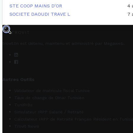
STE COOP MAINS D'OR
4 
SOCIETE DAOUDI TRAVE L
7 
TROVIT
trovit.tn est détenu, maintenu et administré par
Megaweb
.
Autres Outils
Validateur de matricule fiscal Tunisie
Taux de change de Dinar Tunisien
TuniRIBs
Simulateur IRPP Salarié / Retraité
Calculateur IRPP de Retraité Français Résident en Tunisi
Trovit News