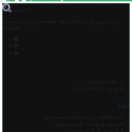
TROVIT
تروفيت تونس هو دليل أعمال تملكه وتحتفظ به وتديره
شركة مخزن
.
التكنولوجيا
سياسة الخصوصية
شروط وأحكام الاستخدام
أدواتنا
أداة التحقق من صحة الرقم الضريبي تونس
محول رقم الحساب الآيبان في تونس
أسعار صرف الدينار التونسي