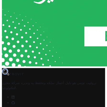
TROVIT
تروفيت تونس هو دليل أعمال تملكه وتحتفظ به وتديره
شركة مخزن
.
التكنولوجيا