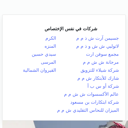
شركات في نفس الإختصاص
جسيمن آرت ش ذ م م
الكرم
لاتوليي ش ش و ذ م م
المنزه
مجمع سوفن ارت
سيدي حسين
مرجانة ش ش م م
المرسى
شركة شيلاء للتزويق
القيروان الشمالية
شارك للأبتكار ش م م
شركة أو س ب أ
عالم الأكسسوات ش ش م م
شركة ابتكارات بن مسعود
الميزان للنحاس التقليدي ش م م