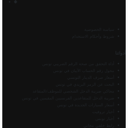
سياسة الخصوصية
شروط وأحكام الاستخدام
أدواتنا
أداة التحقق من صحة الرقم الضريبي تونس
محول رقم الحساب الآيبان في تونس
أسعار صرف الدينار التونسي
البحث عن الرمز البريدي في تونس
محاكي ضريبة الدخل الشخصي للموظف/المتقاعد
ضريبة الدخل للمتقاعدين الفرنسيين المقيمين في تونس
أسعار السيارات الجديدة في تونس
أخبار تروفيت
أخبار تونس
رابط خلفي مجاني