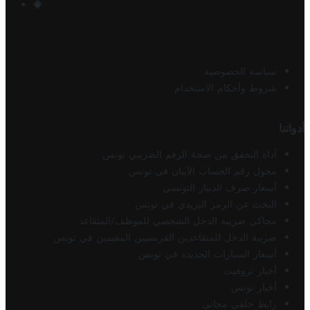
سياسة الخصوصية
شروط وأحكام الاستخدام
أدواتنا
أداة التحقق من صحة الرقم الضريبي تونس
محول رقم الحساب الآيبان في تونس
أسعار صرف الدينار التونسي
البحث عن الرمز البريدي في تونس
محاكي ضريبة الدخل الشخصي للموظف/المتقاعد
ضريبة الدخل للمتقاعدين الفرنسيين المقيمين في تونس
أسعار السيارات الجديدة في تونس
أخبار تروفيت
أخبار تونس
رابط خلفي مجاني