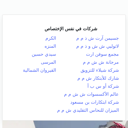
شركات في نفس الإختصاص
جسيمن آرت ش ذ م م
الكرم
لاتوليي ش ش و ذ م م
المنزه
مجمع سوفن ارت
سيدي حسين
مرجانة ش ش م م
المرسى
شركة شيلاء للتزويق
القيروان الشمالية
شارك للأبتكار ش م م
شركة أو س ب أ
عالم الأكسسوات ش ش م م
شركة ابتكارات بن مسعود
الميزان للنحاس التقليدي ش م م