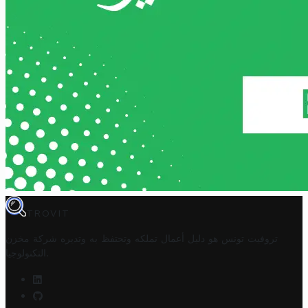
TROVIT
تروفيت تونس هو دليل أعمال تملكه وتحتفظ به وتديره
شركة مخزن
.
التكنولوجيا