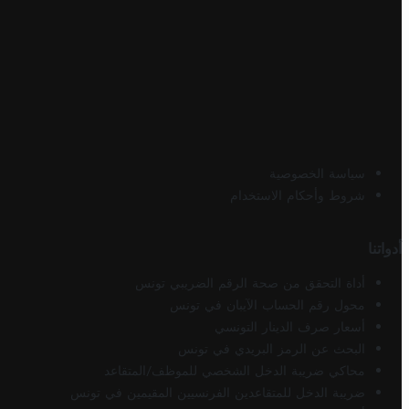
سياسة الخصوصية
شروط وأحكام الاستخدام
أدواتنا
أداة التحقق من صحة الرقم الضريبي تونس
محول رقم الحساب الآيبان في تونس
أسعار صرف الدينار التونسي
البحث عن الرمز البريدي في تونس
محاكي ضريبة الدخل الشخصي للموظف/المتقاعد
ضريبة الدخل للمتقاعدين الفرنسيين المقيمين في تونس