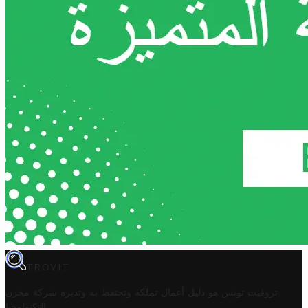
TROVIT
تروفيت تونس هو دليل أعمال تملكه وتحتفظ به وتديره
شركة مخزن
.
التكنولوجيا