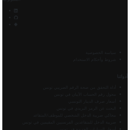
سياسة الخصوصية
شروط وأحكام الاستخدام
أدواتنا
أداة التحقق من صحة الرقم الضريبي تونس
محول رقم الحساب الآيبان في تونس
أسعار صرف الدينار التونسي
البحث عن الرمز البريدي في تونس
محاكي ضريبة الدخل الشخصي للموظف/المتقاعد
ضريبة الدخل للمتقاعدين الفرنسيين المقيمين في تونس
أسعار السيارات الجديدة في تونس