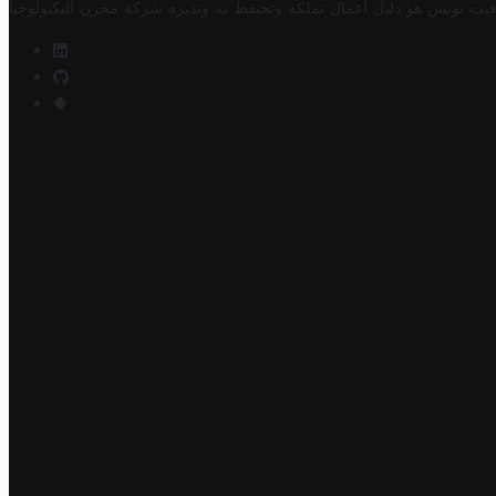
فيت تونس هو دليل أعمال تملكه وتحتفظ به وتديره
شركة مخزن التكنولوجيا