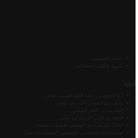
سياسة الخصوصية
شروط وأحكام الاستخدام
أدواتنا
أداة التحقق من صحة الرقم الضريبي تونس
محول رقم الحساب الآيبان في تونس
أسعار صرف الدينار التونسي
البحث عن الرمز البريدي في تونس
محاكي ضريبة الدخل الشخصي للموظف/المتقاعد
ضريبة الدخل للمتقاعدين الفرنسيين المقيمين في تونس