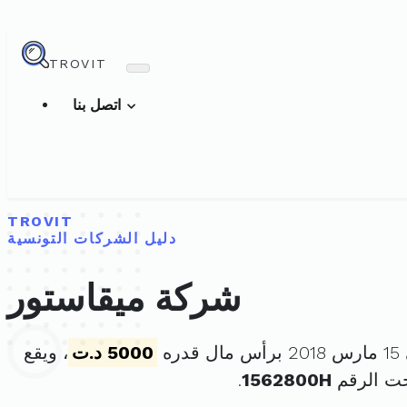
TROVIT
اتصل بنا
TROVIT
دليل الشركات التونسية
شركة ميقاستور
ره
5000 د.ت
، ويقع
حت الرقم
1562800H
.