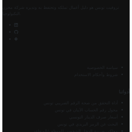
تروفيت تونس هو دليل أعمال تملكه وتحتفظ به وتديره
شركة مخزن
.
التكنولوجيا
سياسة الخصوصية
شروط وأحكام الاستخدام
أدواتنا
أداة التحقق من صحة الرقم الضريبي تونس
محول رقم الحساب الآيبان في تونس
أسعار صرف الدينار التونسي
البحث عن الرمز البريدي في تونس
محاكي ضريبة الدخل الشخصي للموظف/المتقاعد