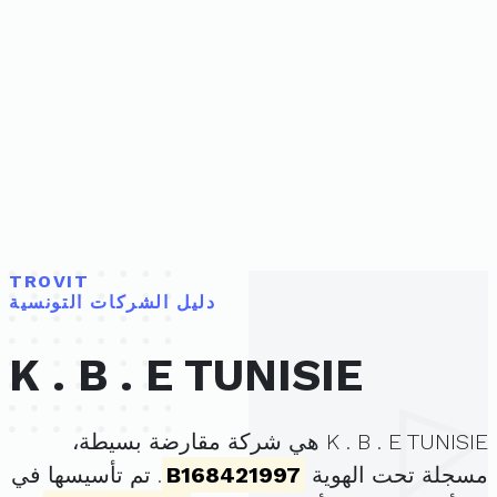
TROVIT
دليل الشركات التونسية
K . B . E TUNISIE
K . B . E TUNISIE هي شركة مقارضة بسيطة،
مسجلة تحت الهوية
B168421997
. تم تأسيسها في