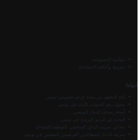
سياسة الخصوصية
شروط وأحكام الاستخدام
أدواتنا
أداة التحقق من صحة الرقم الضريبي تونس
محول رقم الحساب الآيبان في تونس
أسعار صرف الدينار التونسي
البحث عن الرمز البريدي في تونس
محاكي ضريبة الدخل الشخصي للموظف/المتقاعد
ضريبة الدخل للمتقاعدين الفرنسيين المقيمين في تونس