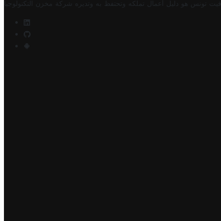
فيت تونس هو دليل أعمال تملكه وتحتفظ به وتديره
شركة مخزن التكنولوجيا