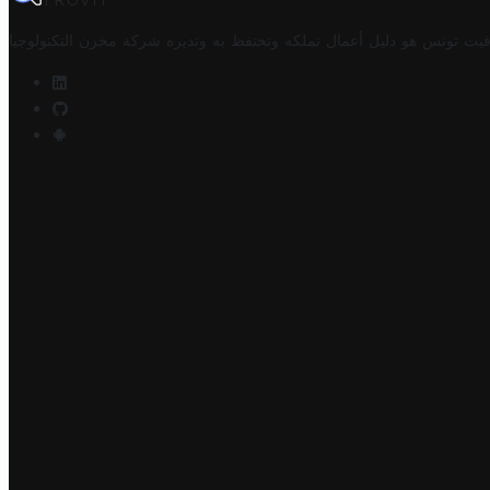
TROVIT
فيت تونس هو دليل أعمال تملكه وتحتفظ به وتديره
شركة مخزن التكنولوجيا