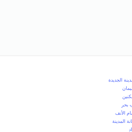
دينة الجديدة
يمان
كنين
 بحر
م الأنف
انة المدينة
د