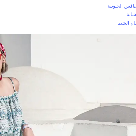
قس الجنوبية
انة
ام الشط