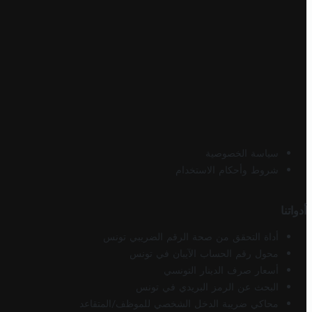
سياسة الخصوصية
شروط وأحكام الاستخدام
أدواتنا
أداة التحقق من صحة الرقم الضريبي تونس
محول رقم الحساب الآيبان في تونس
أسعار صرف الدينار التونسي
البحث عن الرمز البريدي في تونس
محاكي ضريبة الدخل الشخصي للموظف/المتقاعد