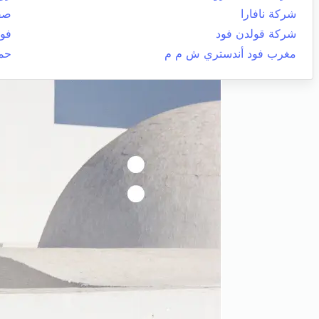
شركة نافارا
صفا
شركة قولدن فود
فوش
مغرب فود أندستري ش م م
حم