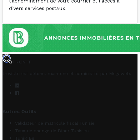
l'acheminement de votre courrier et l'accès à
divers services postaux.
TROVIT
trovit.tn est détenu, maintenu et administré par
Megaweb
.
Autres Outils
Validateur de matricule fiscal Tunisie
Taux de change de Dinar Tunisien
TuniRIBs