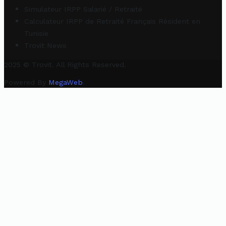
Simulateur IRPP Salarié / Retraité
Calculateur IRPP de Retraité Français Résident en
Tunisie
Trovit News
2025 © Trovit. All Rights Reserved.
Powered By
MegaWeb
.