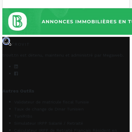
TROVIT
trovit.tn est détenu, maintenu et administré par
Megaweb
.
Autres Outils
Validateur de matricule fiscal Tunisie
Taux de change de Dinar Tunisien
TuniRIBs
Simulateur IRPP Salarié / Retraité
Calculateur IRPP de Retraité Français Résident en