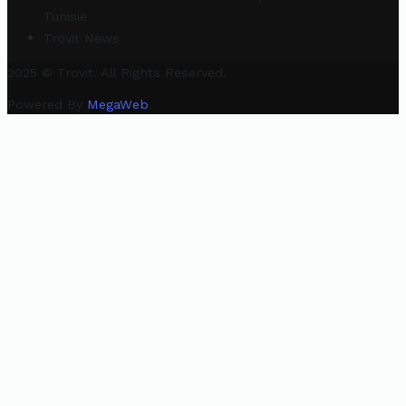
Tunisie
Trovit News
2025 © Trovit. All Rights Reserved.
Powered By
MegaWeb
.