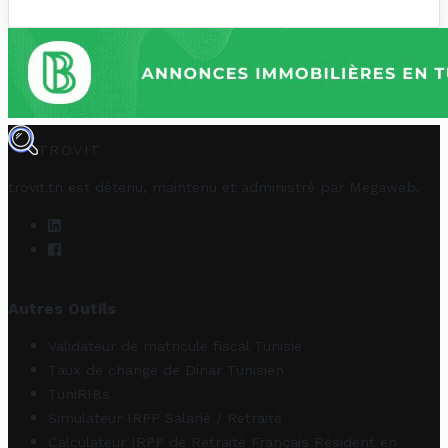
TROVIT
trovit.tn est détenu, maintenu et administré par
Megaweb
.
Autres Outils
Validateur de matricule fiscal Tunisie
Taux de change de Dinar Tunisien
TuniRIBs
Simulateur IRPP Salarié / Retraité
Calculateur IRPP de Retraité Français Résident en