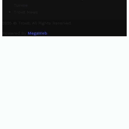
Tunisie
Trovit News
2025 © Trovit. All Rights Reserved.
Powered By
MegaWeb
.