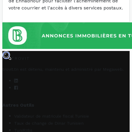
de Ennadhour pour faciliter l'acheminement de
votre courrier et l'accès à divers services postaux.
TROVIT
trovit.tn est détenu, maintenu et administré par
Megaweb
.
Autres Outils
Validateur de matricule fiscal Tunisie
Taux de change de Dinar Tunisien
TuniRIBs