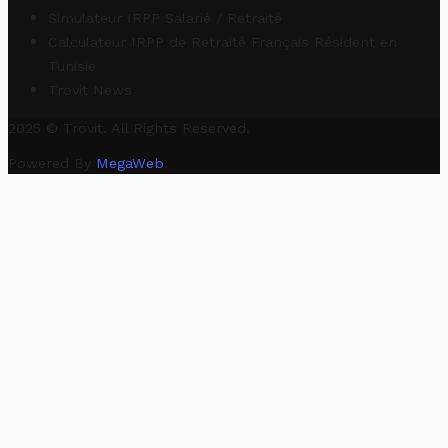
Simulateur IRPP Salarié / Retraité
Calculateur IRPP de Retraité Français Résident en
Tunisie
Trovit News
2025 © Trovit. All Rights Reserved.
Powered By
MegaWeb
.