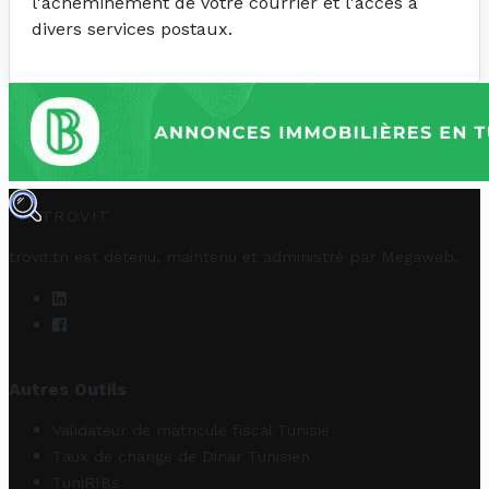
l'acheminement de votre courrier et l'accès à
divers services postaux.
TROVIT
trovit.tn est détenu, maintenu et administré par
Megaweb
.
Autres Outils
Validateur de matricule fiscal Tunisie
Taux de change de Dinar Tunisien
TuniRIBs