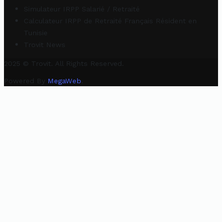
Simulateur IRPP Salarié / Retraité
Calculateur IRPP de Retraité Français Résident en
Tunisie
Trovit News
2025 © Trovit. All Rights Reserved.
Powered By
MegaWeb
.