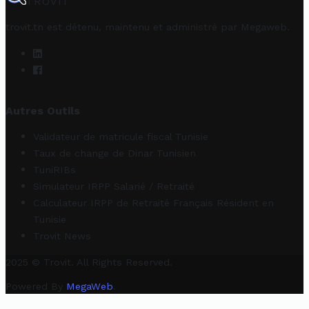
TROVIT
trovit.tn est détenu, maintenu et administré par
Megaweb
.
Autres Outils
Validateur de matricule fiscal Tunisie
Taux de change de Dinar Tunisien
TuniRIBs
Simulateur IRPP Salarié / Retraité
Calculateur IRPP de Retraité Français Résident en
Tunisie
Trovit News
2025 © Trovit. All Rights Reserved.
Powered By
MegaWeb
.