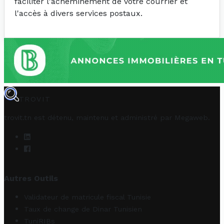
faciliter l'acheminement de votre courrier et
l'accès à divers services postaux.
TROVIT
trovit.tn est détenu, maintenu et administré par
Megaweb
.
Autres Outils
Validateur de matricule fiscal Tunisie
Taux de change de Dinar Tunisien
TuniRIBs