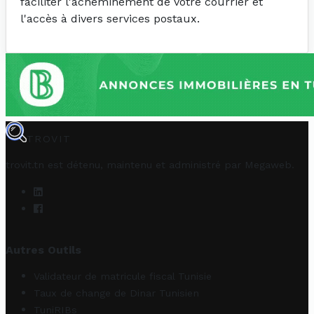
faciliter l'acheminement de votre courrier et
l'accès à divers services postaux.
TROVIT
trovit.tn est détenu, maintenu et administré par
Megaweb
.
Autres Outils
Validateur de matricule fiscal Tunisie
Taux de change de Dinar Tunisien
TuniRIBs