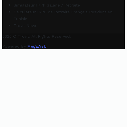
Simulateur IRPP Salarié / Retraité
Calculateur IRPP de Retraité Français Résident en
Tunisie
Trovit News
2025 © Trovit. All Rights Reserved.
Powered By
MegaWeb
.