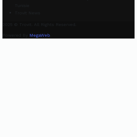
Tunisie
Trovit News
2025 © Trovit. All Rights Reserved.
Powered By
MegaWeb
.