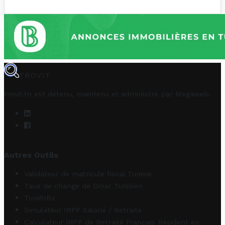
TROVIT
trovit.tn est détenu, maintenu et administré par
Megaweb
.
Autres Outils
Validateur de matricule fiscal Tunisie
Taux de change de Dinar Tunisien
TuniRIBs
Simulateur IRPP Salarié / Retraité
Calculateur IRPP de Retraité Français Résident en