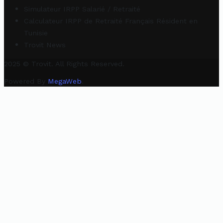
Simulateur IRPP Salarié / Retraité
Calculateur IRPP de Retraité Français Résident en
Tunisie
Trovit News
2025 © Trovit. All Rights Reserved.
Powered By
MegaWeb
.