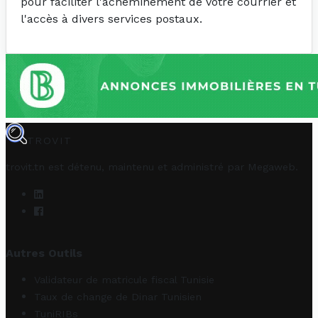
pour faciliter l'acheminement de votre courrier et
l'accès à divers services postaux.
TROVIT
trovit.tn est détenu, maintenu et administré par
Megaweb
.
Autres Outils
Validateur de matricule fiscal Tunisie
Taux de change de Dinar Tunisien
TuniRIBs