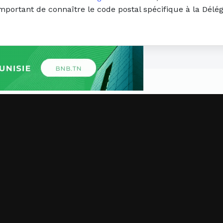
important de connaître le code postal spécifique à la Délé