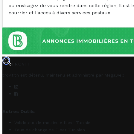
ou envisagez de vous rendre dans cette région, il est 
courrier et l'accès à divers services postaux.
TROVIT
trovit.tn est détenu, maintenu et administré par
Megaweb
.
Autres Outils
Validateur de matricule fiscal Tunisie
Taux de change de Dinar Tunisien