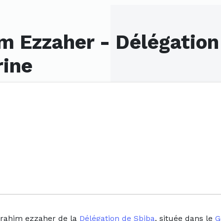
m Ezzaher - Délégation
rine
brahim ezzaher de la
Délégation de Sbiba
, située dans le
G