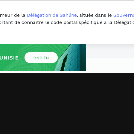
 ameur de la
Délégation de Sahline
, située dans le
Gouverno
ortant de connaître le code postal spécifique à la Délégat