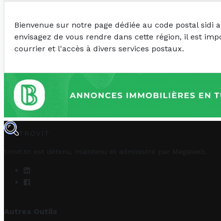
Bienvenue sur notre page dédiée au code postal sidi
envisagez de vous rendre dans cette région, il est imp
courrier et l'accès à divers services postaux.
TROVIT
trovit.tn est détenu, maintenu et administré par
Megaweb
.
Autres Outils