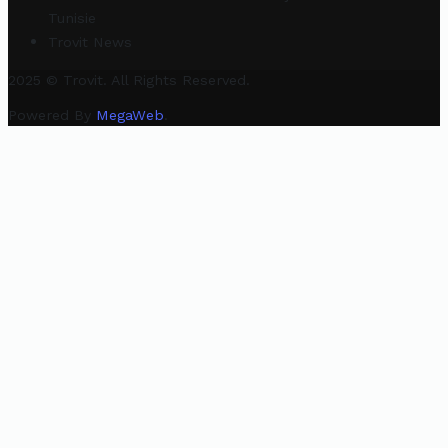
Tunisie
Trovit News
2025 © Trovit. All Rights Reserved.
Powered By
MegaWeb
.