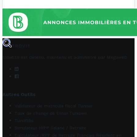
TROVIT
trovit.tn est détenu, maintenu et administré par
Megaweb
.
Autres Outils
Validateur de matricule fiscal Tunisie
Taux de change de Dinar Tunisien
TuniRIBs
Simulateur IRPP Salarié / Retraité
Calculateur IRPP de Retraité Français Résident en