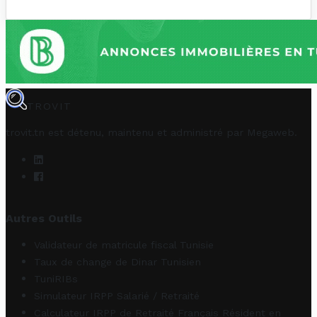
TROVIT
trovit.tn est détenu, maintenu et administré par
Megaweb
.
Autres Outils
Validateur de matricule fiscal Tunisie
Taux de change de Dinar Tunisien
TuniRIBs
Simulateur IRPP Salarié / Retraité
Calculateur IRPP de Retraité Français Résident en