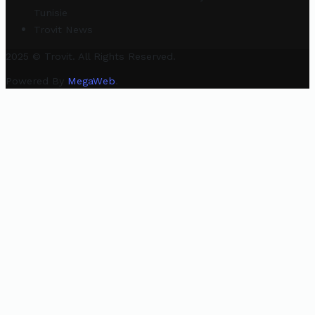
Tunisie
Trovit News
2025 © Trovit. All Rights Reserved.
Powered By
MegaWeb
.