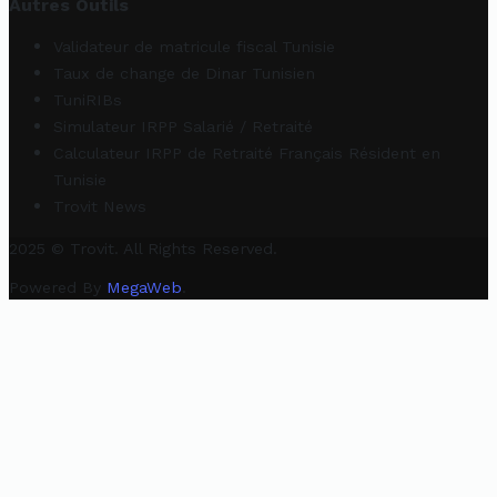
Autres Outils
Validateur de matricule fiscal Tunisie
Taux de change de Dinar Tunisien
TuniRIBs
Simulateur IRPP Salarié / Retraité
Calculateur IRPP de Retraité Français Résident en
Tunisie
Trovit News
2025 © Trovit. All Rights Reserved.
Powered By
MegaWeb
.