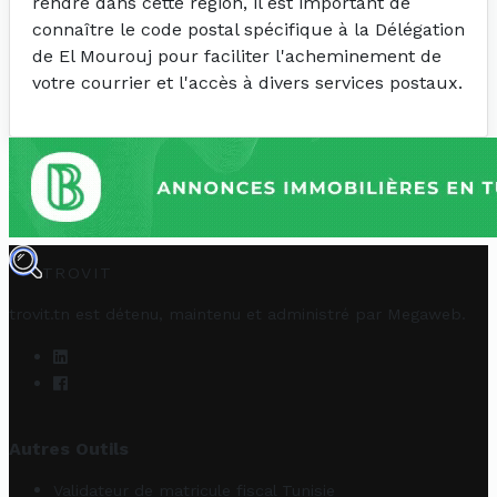
rendre dans cette région, il est important de
connaître le code postal spécifique à la Délégation
de El Mourouj pour faciliter l'acheminement de
votre courrier et l'accès à divers services postaux.
TROVIT
trovit.tn est détenu, maintenu et administré par
Megaweb
.
Autres Outils
Validateur de matricule fiscal Tunisie