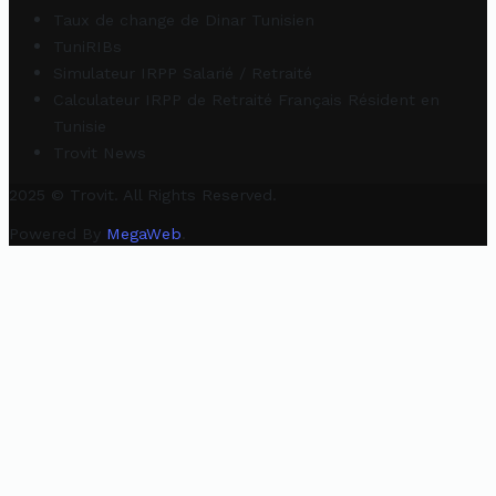
Taux de change de Dinar Tunisien
TuniRIBs
Simulateur IRPP Salarié / Retraité
Calculateur IRPP de Retraité Français Résident en
Tunisie
Trovit News
2025 © Trovit. All Rights Reserved.
Powered By
MegaWeb
.