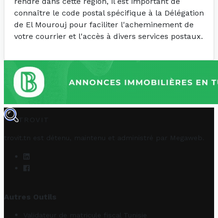
rendre dans cette région, il est important de
connaître le code postal spécifique à la Délégation
de El Mourouj pour faciliter l'acheminement de
votre courrier et l'accès à divers services postaux.
TROVIT
trovit.tn est détenu, maintenu et administré par
Megaweb
.
Autres Outils
Validateur de matricule fiscal Tunisie