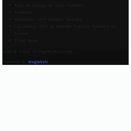
Taux de change de Dinar Tunisien
TuniRIBs
Simulateur IRPP Salarié / Retraité
Calculateur IRPP de Retraité Français Résident en
Tunisie
Trovit News
2025 © Trovit. All Rights Reserved.
Powered By
MegaWeb
.