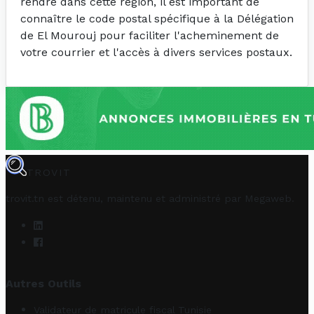
rendre dans cette région, il est important de
connaître le code postal spécifique à la Délégation
de El Mourouj pour faciliter l'acheminement de
votre courrier et l'accès à divers services postaux.
TROVIT
trovit.tn est détenu, maintenu et administré par
Megaweb
.
Autres Outils
Validateur de matricule fiscal Tunisie