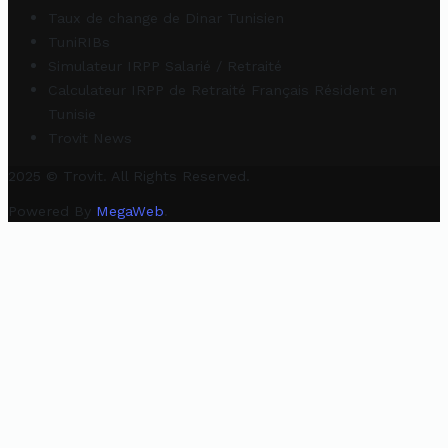
Taux de change de Dinar Tunisien
TuniRIBs
Simulateur IRPP Salarié / Retraité
Calculateur IRPP de Retraité Français Résident en
Tunisie
Trovit News
2025 © Trovit. All Rights Reserved.
Powered By
MegaWeb
.