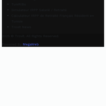
TuniRIBs
Simulateur IRPP Salarié / Retraité
Calculateur IRPP de Retraité Français Résident en
Tunisie
Trovit News
2025 © Trovit. All Rights Reserved.
Powered By
MegaWeb
.