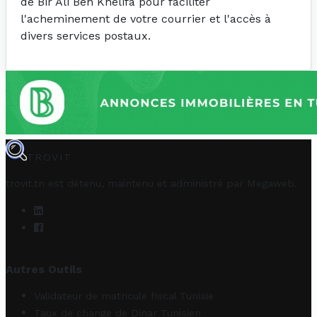
de Bir Ali Ben Khelifa pour faciliter
l'acheminement de votre courrier et l'accès à
divers services postaux.
TROVIT
trovit.tn est détenu, maintenu et administré par
Megaweb
.
Autres Outils
Validateur de matricule fiscal Tunisie
Taux de change de Dinar Tunisien