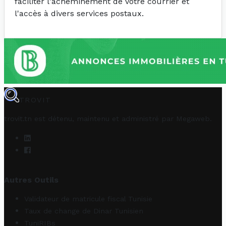
faciliter l'acheminement de votre courrier et
l'accès à divers services postaux.
TROVIT
trovit.tn est détenu, maintenu et administré par
Megaweb
.
Autres Outils
Validateur de matricule fiscal Tunisie
Taux de change de Dinar Tunisien
TuniRIBs