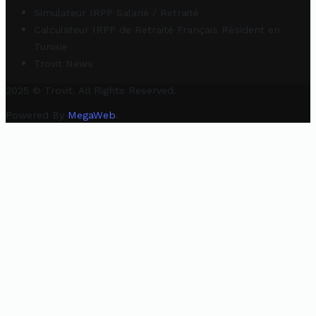
Simulateur IRPP Salarié / Retraité
Calculateur IRPP de Retraité Français Résident en
Tunisie
Trovit News
2025 © Trovit. All Rights Reserved.
Powered By
MegaWeb
.