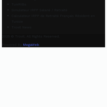
TuniRIBs
Simulateur IRPP Salarié / Retraité
Calculateur IRPP de Retraité Français Résident en
Tunisie
Trovit News
2025 © Trovit. All Rights Reserved.
Powered By
MegaWeb
.