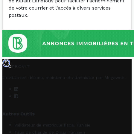
de Kalaat Landlous pour faciliter l'acheminement
de votre courrier et l'accès à divers services
postaux.
TROVIT
trovit.tn est détenu, maintenu et administré par
Megaweb
.
Autres Outils
Validateur de matricule fiscal Tunisie
Taux de change de Dinar Tunisien