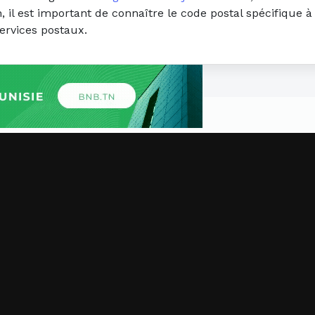
 il est important de connaître le code postal spécifique à 
ervices postaux.