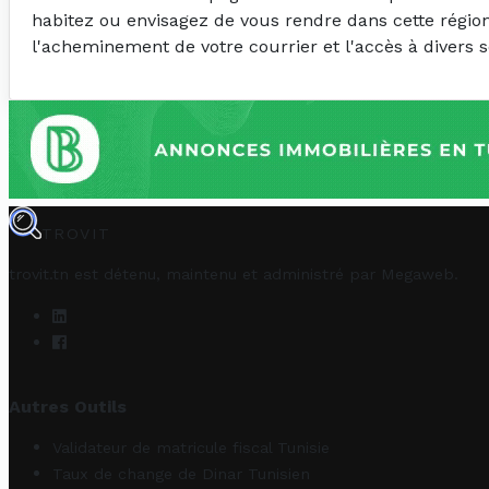
habitez ou envisagez de vous rendre dans cette région,
l'acheminement de votre courrier et l'accès à divers s
TROVIT
trovit.tn est détenu, maintenu et administré par
Megaweb
.
Autres Outils
Validateur de matricule fiscal Tunisie
Taux de change de Dinar Tunisien