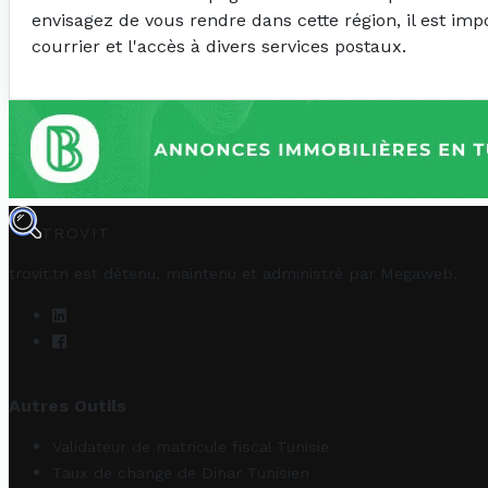
envisagez de vous rendre dans cette région, il est imp
courrier et l'accès à divers services postaux.
TROVIT
trovit.tn est détenu, maintenu et administré par
Megaweb
.
Autres Outils
Validateur de matricule fiscal Tunisie
Taux de change de Dinar Tunisien