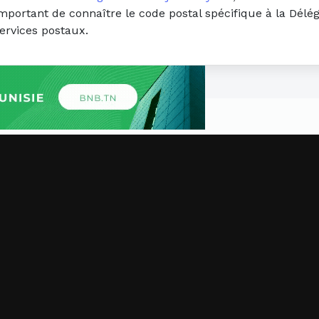
important de connaître le code postal spécifique à la Délég
ervices postaux.