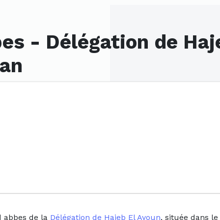
es - Délégation de Haj
uan
d abbes de la
Délégation de Hajeb El Ayoun
, située dans l