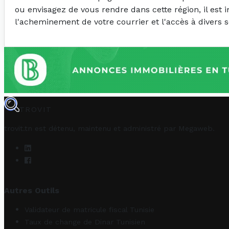
ou envisagez de vous rendre dans cette région, il est 
l'acheminement de votre courrier et l'accès à divers s
TROVIT
trovit.tn est détenu, maintenu et administré par
Megaweb
.
Autres Outils
Validateur de matricule fiscal Tunisie
Taux de change de Dinar Tunisien