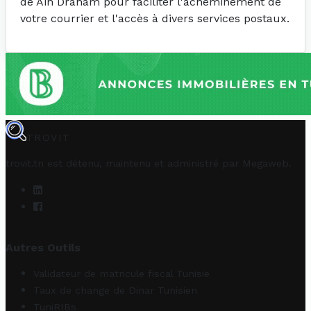
de Ain Draham pour faciliter l'acheminement de
votre courrier et l'accès à divers services postaux.
TROVIT
trovit.tn est détenu, maintenu et administré par
Megaweb
.
Autres Outils
Validateur de matricule fiscal Tunisie
Taux de change de Dinar Tunisien
TuniRIBs