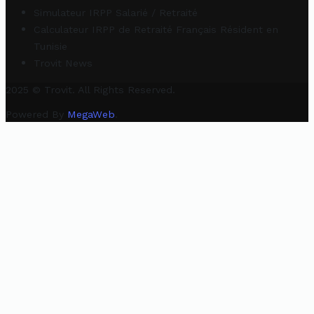
Simulateur IRPP Salarié / Retraité
Calculateur IRPP de Retraité Français Résident en
Tunisie
Trovit News
2025 © Trovit. All Rights Reserved.
Powered By
MegaWeb
.