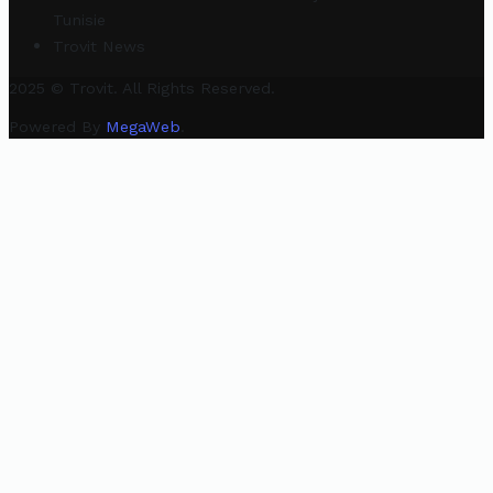
Tunisie
Trovit News
2025 © Trovit. All Rights Reserved.
Powered By
MegaWeb
.