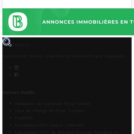
TROVIT
trovit.tn est détenu, maintenu et administré par
Megaweb
.
Autres Outils
Validateur de matricule fiscal Tunisie
Taux de change de Dinar Tunisien
TuniRIBs
Simulateur IRPP Salarié / Retraité
Calculateur IRPP de Retraité Français Résident en