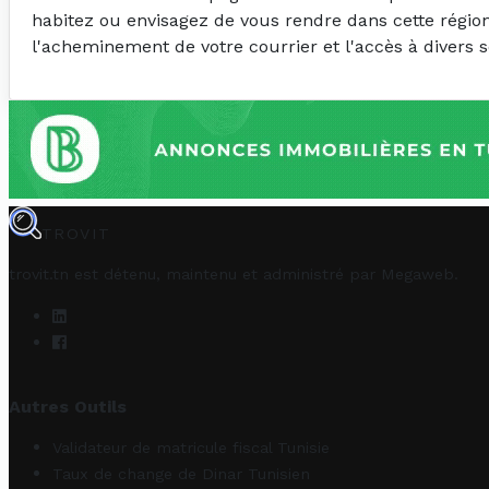
habitez ou envisagez de vous rendre dans cette région,
l'acheminement de votre courrier et l'accès à divers s
TROVIT
trovit.tn est détenu, maintenu et administré par
Megaweb
.
Autres Outils
Validateur de matricule fiscal Tunisie
Taux de change de Dinar Tunisien