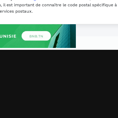
 il est important de connaître le code postal spécifique à 
ervices postaux.