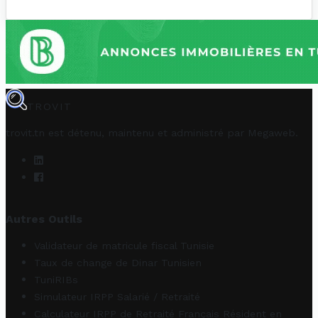
TROVIT
trovit.tn est détenu, maintenu et administré par
Megaweb
.
Autres Outils
Validateur de matricule fiscal Tunisie
Taux de change de Dinar Tunisien
TuniRIBs
Simulateur IRPP Salarié / Retraité
Calculateur IRPP de Retraité Français Résident en