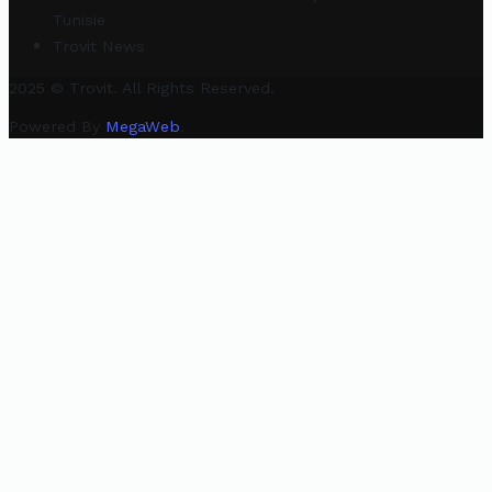
Tunisie
Trovit News
2025 © Trovit. All Rights Reserved.
Powered By
MegaWeb
.