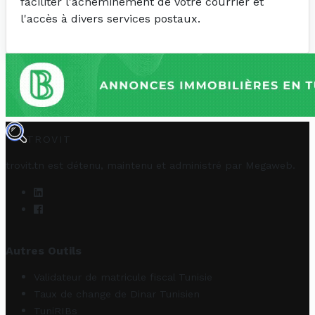
faciliter l'acheminement de votre courrier et
l'accès à divers services postaux.
TROVIT
trovit.tn est détenu, maintenu et administré par
Megaweb
.
Autres Outils
Validateur de matricule fiscal Tunisie
Taux de change de Dinar Tunisien
TuniRIBs