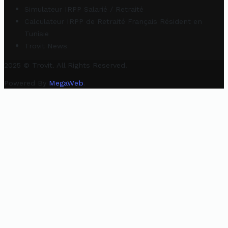
Simulateur IRPP Salarié / Retraité
Calculateur IRPP de Retraité Français Résident en
Tunisie
Trovit News
2025 © Trovit. All Rights Reserved.
Powered By
MegaWeb
.