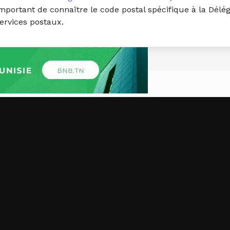
 important de connaître le code postal spécifique à la Dél
ervices postaux.