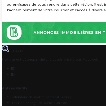
ou envisagez de vous rendre dans cette région, il est
l'acheminement de votre courrier et l'accès à divers s
TROVIT
trovit.tn est détenu, maintenu et administré par
Megaweb
.
Autres Outils
Validateur de matricule fiscal Tunisie
Taux de change de Dinar Tunisien