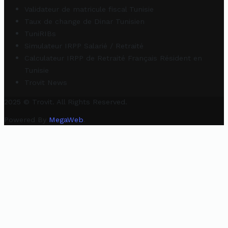
Validateur de matricule fiscal Tunisie
Taux de change de Dinar Tunisien
TuniRIBs
Simulateur IRPP Salarié / Retraité
Calculateur IRPP de Retraité Français Résident en
Tunisie
Trovit News
2025 © Trovit. All Rights Reserved.
Powered By
MegaWeb
.