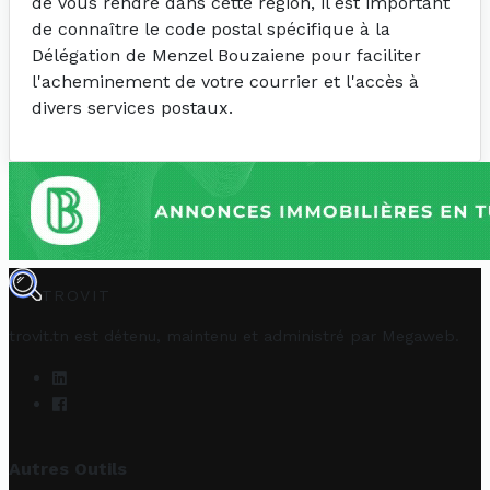
de vous rendre dans cette région, il est important
de connaître le code postal spécifique à la
Délégation de Menzel Bouzaiene pour faciliter
l'acheminement de votre courrier et l'accès à
divers services postaux.
TROVIT
trovit.tn est détenu, maintenu et administré par
Megaweb
.
Autres Outils