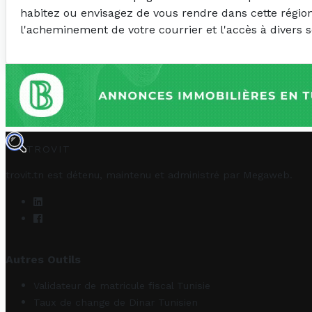
habitez ou envisagez de vous rendre dans cette région,
l'acheminement de votre courrier et l'accès à divers s
TROVIT
trovit.tn est détenu, maintenu et administré par
Megaweb
.
Autres Outils
Validateur de matricule fiscal Tunisie
Taux de change de Dinar Tunisien