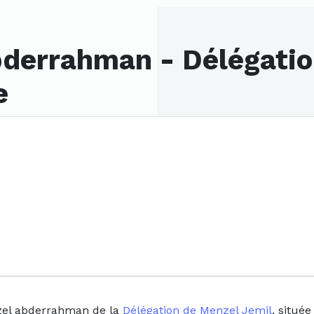
derrahman - Délégatio
e
zel abderrahman de la
Délégation de Menzel Jemil
, situé