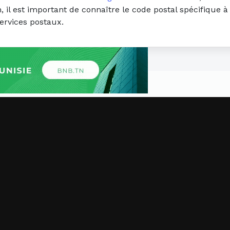
 il est important de connaître le code postal spécifique à
ervices postaux.