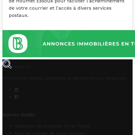
de Houmet Essouk pour faciliter l'acheminement
de votre courrier et l'accès à divers services
postaux.
TROVIT
trovit.tn est détenu, maintenu et administré par
Megaweb
.
Autres Outils
Validateur de matricule fiscal Tunisie
Taux de change de Dinar Tunisien